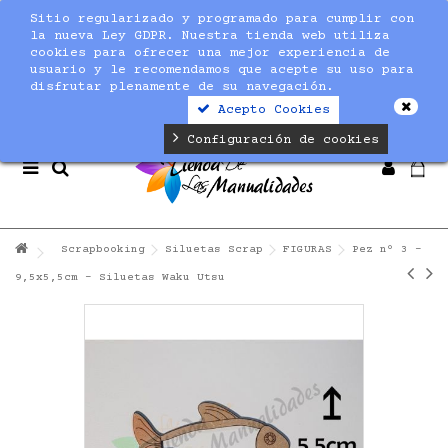
Sitio regularizado y programado para cumplir con
Notice
: Undefined index: max_amount in
la nueva Ley GDPR. Nuestra tienda web utiliza
/home/nuevaltm/public_html/modules/sequracheckout/lib/Se
cookies para ofrecer una mejor experiencia de
on line
19
usuario y le recomendamos que acepte su uso para
disfrutar plenamente de su navegación.
Acepto Cookies
Configuración de cookies
Scrapbooking
Siluetas Scrap
FIGURAS
Pez nº 3 -
9,5x5,5cm - Siluetas Waku Utsu