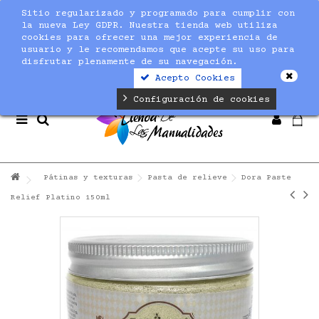
Sitio regularizado y programado para cumplir con
Notice
: Undefined index: max_amount in
la nueva Ley GDPR. Nuestra tienda web utiliza
/home/nuevaltm/public_html/modules/sequracheckout/lib/Se
cookies para ofrecer una mejor experiencia de
on line
19
usuario y le recomendamos que acepte su uso para
disfrutar plenamente de su navegación.
Acepto Cookies
Configuración de cookies
Pátinas y texturas
Pasta de relieve
Dora Paste
Relief Platino 150ml