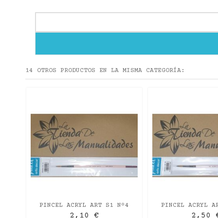
14 OTROS PRODUCTOS EN LA MISMA CATEGORÍA:
º00
PINCEL ACRYL ART S1 Nº4
PINCEL ACRYL A
REDONDO M/CORTO
REDONDO M/
2,10 €
2,50 