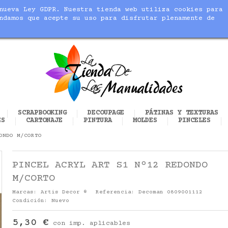
nueva Ley GDPR. Nuestra tienda web utiliza cookies para
blic_html/modules/sequracheckout/lib/SequracheckoutPreQu
ndamos que acepte su uso para disfrutar plenamente de
cer realidad tus manualidades
SCRAPBOOKING
DECOUPAGE
PÁTINAS Y TEXTURAS
ES
CARTONAJE
PINTURA
MOLDES
PINCELES
ONDO M/CORTO
PINCEL ACRYL ART S1 Nº12 REDONDO
M/CORTO
Marcas:
Artis Decor ®
Referencia:
Decoman 0809001112
Condición:
Nuevo
5,30 €
con imp. aplicables