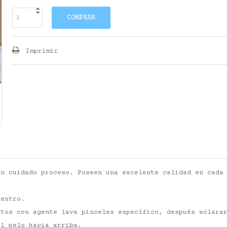
COMPRAR
Imprimir
un cuidado proceso. Poseen una excelente calidad en cada
neutro.
utos con agente lava pinceles específico, después aclara
el pelo hacia arriba.