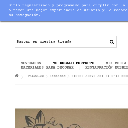
Sitio regularizado y programado para cumplir con la 
Notice
: Undefined index: max_amount in
/home/nuevaltm/pu
ofrecer una mejor experiencia de usuario y le recome
su navegación.
Contacto
|
Todo el material necesario para ha
NOVEDADES
TU REGALO PERFECTO
MIX MEDIA
MATERIALES PARA DECORAR
RESTAURACIÓN MUEBL
Pinceles
Redondos
PINCEL ACRYL ART S1 Nº12 RED