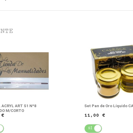
ENTE
 ACRYL ART S1 Nº8
Set Pan de Oro Líquido 
DO M/CORTO
 €
11,00 €
NO
SÍ
NO