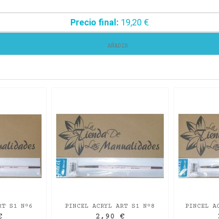
Precio final:
19,20 €
AÑADIR
RT S1 Nº6
PINCEL ACRYL ART S1 Nº8
PINCEL A
CORTO
REDONDO M/CORTO
REDO
€
2,90 €