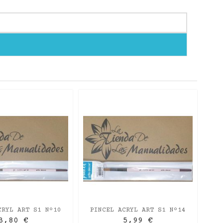
PI
CRYL ART S1 Nº10
PINCEL ACRYL ART S1 Nº14
NDO M/CORTO
REDONDO M/CORTO
3,80 €
5,99 €