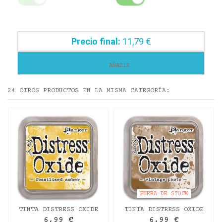
Precio final:
11,79 €
AÑADIR
24 OTROS PRODUCTOS EN LA MISMA CATEGORÍA:
FUERA DE STOCK
TINTA DISTRESS OXIDE
TINTA DISTRESS OXIDE
FOSSILIZED AMBER
VINTAGE PHOTO
6,99 €
6,99 €