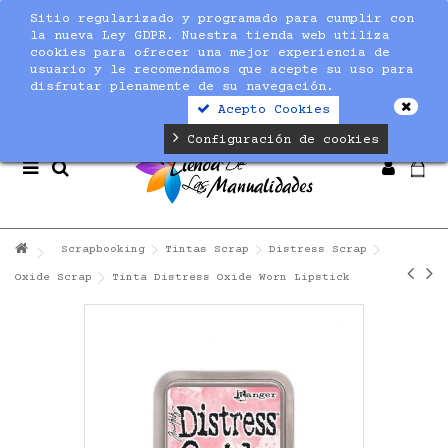
Sitio regularizado y programado para cumplir con
Notice
: Undefined index: max_amount in
la nueva Ley GDPR. Nuestra tienda web utiliza
/home/nuevaltm/public_html/modules/sequracheckout/lib/Se
cookies para ofrecer una mejor experiencia de
on line
19
usuario y le recomendamos que acepte su uso para
disfrutar plenamente de su navegación.
Acepto Cookies
Configuración de cookies
Scrapbooking
Tintas Scrap
Distress Scrap
Oxide Scrap
Tinta Distress Oxide Worn Lipstick