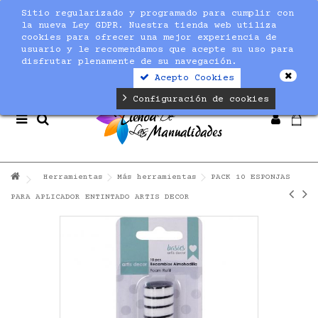
Sitio regularizado y programado para cumplir con
Notice
: Undefined index: max_amount in
la nueva Ley GDPR. Nuestra tienda web utiliza
/home/nuevaltm/public_html/modules/sequracheckout/lib/Se
cookies para ofrecer una mejor experiencia de
on line
19
usuario y le recomendamos que acepte su uso para
disfrutar plenamente de su navegación.
Acepto Cookies
Configuración de cookies
Herramientas
Más herramientas
PACK 10 ESPONJAS
PARA APLICADOR ENTINTADO ARTIS DECOR