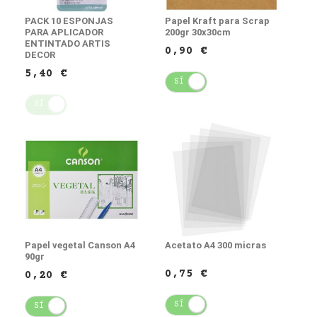
PACK 10 ESPONJAS
Papel Kraft para Scrap
PARA APLICADOR
200gr 30x30cm
ENTINTADO ARTIS
0,90 €
DECOR
5,40 €
SÍ
NO
SÍ
NO
Papel vegetal Canson A4
Acetato A4 300 micras
90gr
0,75 €
0,20 €
SÍ
NO
SÍ
NO