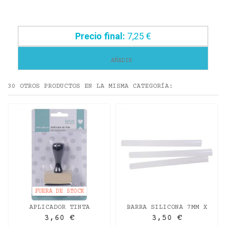
Precio final:
7,25 €
AÑADIR
30 OTROS PRODUCTOS EN LA MISMA CATEGORÍA:
FUERA DE STOCK
APLICADOR TINTA
BARRA SILICONA 7MM X
4,8X2,9CM: (+2
10CM. 12UDS.- RECAMBIO
3,60 €
3,50 €
ESPONJAS + 3