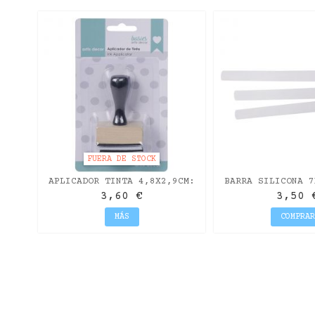
PARA
FUERA DE STOCK
APLICADOR TINTA 4,8X2,9CM:
BARRA SILICONA 7
(+2 ESPONJAS + 3
12UDS.- REC
3,60 €
3,50 
FIELTROS)...
MÁS
COMPRAR