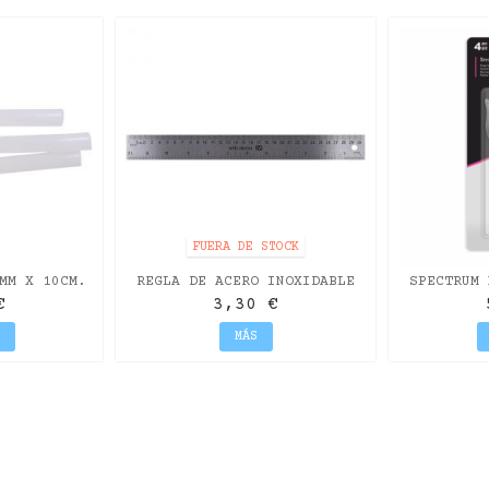
FUERA DE STOCK
MM X 10CM.
REGLA DE ACERO INOXIDABLE
SPECTRUM 
AMBIO
CON CORCHO ANTIDESLIZANTE
MI
€
3,30 €
DE...
MÁS