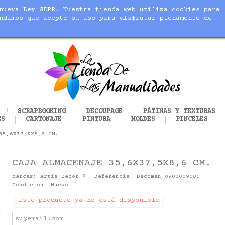
nueva Ley GDPR. Nuestra tienda web utiliza cookies para
blic_html/modules/sequracheckout/lib/SequracheckoutPreQu
ndamos que acepte su uso para disfrutar plenamente de
cer realidad tus manualidades
SCRAPBOOKING
DECOUPAGE
PÁTINAS Y TEXTURAS
ES
CARTONAJE
PINTURA
MOLDES
PINCELES
35,6X37,5X8,6 CM.
CAJA ALMACENAJE 35,6X37,5X8,6 CM.
Marcas:
Artis Decor ®
Referencia:
Decoman 0901009001
Condición:
Nuevo
Este producto ya no está disponible