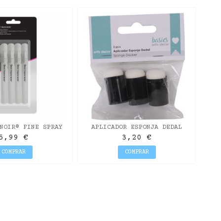
R
NOIR® FINE SPRAY
APLICADOR ESPONJA DEDAL
STERS 4PC
PACK DE 3 UNIDADES ARTIS
5,99 €
3,20 €
DECOR
COMPRAR
COMPRAR