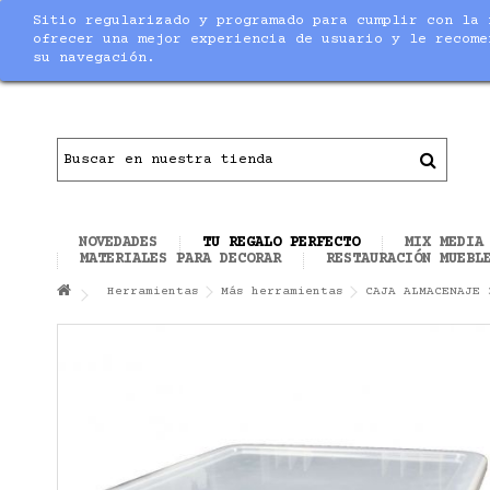
Sitio regularizado y programado para cumplir con la 
Notice
: Undefined index: max_amount in
/home/nuevaltm/pu
ofrecer una mejor experiencia de usuario y le recome
su navegación.
Contacto
|
Todo el material necesario para ha
NOVEDADES
TU REGALO PERFECTO
MIX MEDIA
MATERIALES PARA DECORAR
RESTAURACIÓN MUEBL
Herramientas
Más herramientas
CAJA ALMACENAJE 