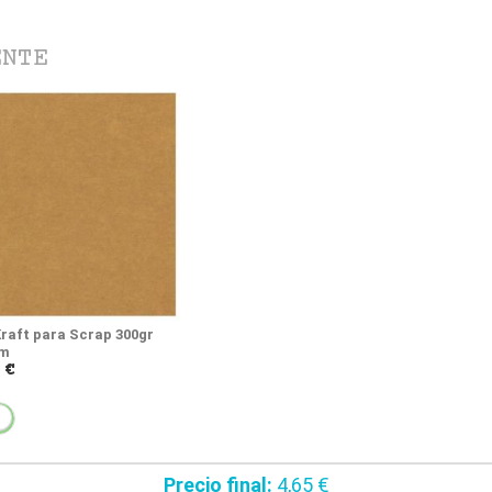
ENTE
Kraft para Scrap 300gr
cm
 €
NO
Precio final:
4,65 €