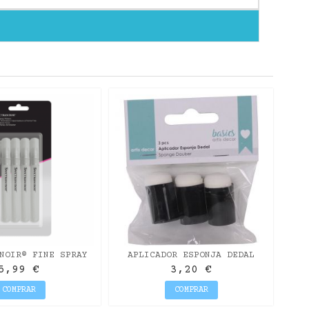
R
NOIR® FINE SPRAY
APLICADOR ESPONJA DEDAL
STERS 4PC
PACK DE 3 UNIDADES ARTIS
5,99 €
3,20 €
DECOR
COMPRAR
COMPRAR