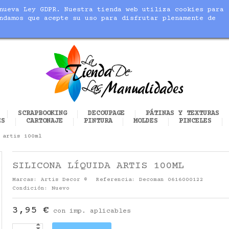
nueva Ley GDPR. Nuestra tienda web utiliza cookies para
blic_html/modules/sequracheckout/lib/SequracheckoutPreQu
ndamos que acepte su uso para disfrutar plenamente de
cer realidad tus manualidades
SCRAPBOOKING
DECOUPAGE
PÁTINAS Y TEXTURAS
ES
CARTONAJE
PINTURA
MOLDES
PINCELES
 artis 100ml
SILICONA LÍQUIDA ARTIS 100ML
Marcas:
Artis Decor ®
Referencia:
Decoman 0616000122
Condición:
Nuevo
3,95 €
con imp. aplicables