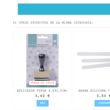
30 OTROS PRODUCTOS EN LA MISMA CATEGORÍA:
PARA
FUERA DE STOCK
APLICADOR TINTA 4,8X2,9CM:
BARRA SILICONA 7
(+2 ESPONJAS + 3
12UDS.- REC
3,60 €
3,50 
FIELTROS)...
MÁS
COMPRAR