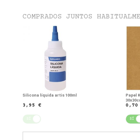
COMPRADOS JUNTOS HABITUALM
Silicona líquida artis 100ml
Papel 
30x30
3,95 €
0,70
SÍ
NO
SÍ