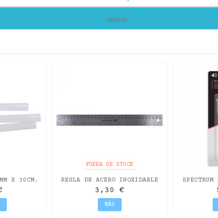
AÑADIR
FUERA DE STOCK
MM X 10CM.
REGLA DE ACERO INOXIDABLE
SPECTRUM 
AMBIO
CON CORCHO ANTIDESLIZANTE
MI
€
3,30 €
DE...
MÁS