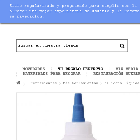
Sitio regularizado y programado para cumplir con la 
Notice
: Undefined index: max_amount in
/home/nuevaltm/pu
ofrecer una mejor experiencia de usuario y le recome
su navegación.
Contacto
|
Todo el material necesario para ha
NOVEDADES
TU REGALO PERFECTO
MIX MEDIA
MATERIALES PARA DECORAR
RESTAURACIÓN MUEBL
Herramientas
Más herramientas
Silicona líquida