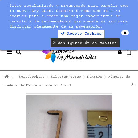
Sitio regularizado y programado para cumplir con
Notice
: Undefined index: max_amount in
la nueva Ley GDPR. Nuestra tienda web utiliza
/home/nuevaltm/public_html/modules/sequracheckout/lib/Se
cookies para ofrecer una mejor experiencia de
on line
19
usuario y le recomendamos que acepte su uso para
disfrutar plenamente de su navegación.
Acepto Cookies
Configuración de cookies
Scrapbooking
Siluetas Scrap
NÚMEROS
Números de
madera de DM para decorar 3cm 7