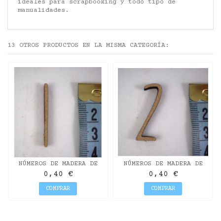
ideales para scrapbooking y todo tipo de
manualidades.
13 OTROS PRODUCTOS EN LA MISMA CATEGORÍA:
NÚMEROS DE MADERA DE
NÚMEROS DE MADERA DE
DM PARA DECORAR 3CM 1
DM PARA DECORAR 3CM 2
0,40 €
0,40 €
COMPRAR
COMPRAR