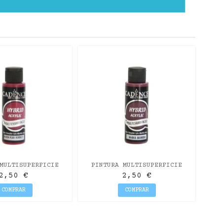
P
H
MULTISUPERFICIE
PINTURA MULTISUPERFICIE
DE CADENCE ROJO
HYBRID DE CADENCE BURDEOS
2,50 €
2,50 €
SANGRE
COMPRAR
COMPRAR