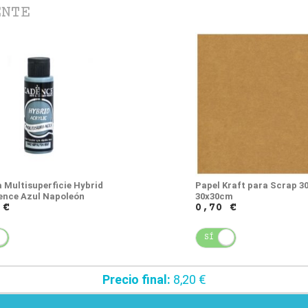
ENTE
 Multisuperficie Hybrid
Papel Kraft para Scrap 3
ence Azul Napoleón
30x30cm
 €
0,70 €
NO
SÍ
NO
Precio final:
8,20 €