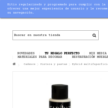
Sitio regularizado y programado para cumplir con la 
Notice
: Undefined index: max_amount in
/home/nuevaltm/pu
ofrecer una mejor experiencia de usuario y le recome
su navegación.
Contacto
|
Todo el material necesario para ha
NOVEDADES
TU REGALO PERFECTO
MIX MEDIA
MATERIALES PARA DECORAR
RESTAURACIÓN MUEBL
Cadence
Pintura y pastas
Hybrid multifuperfici