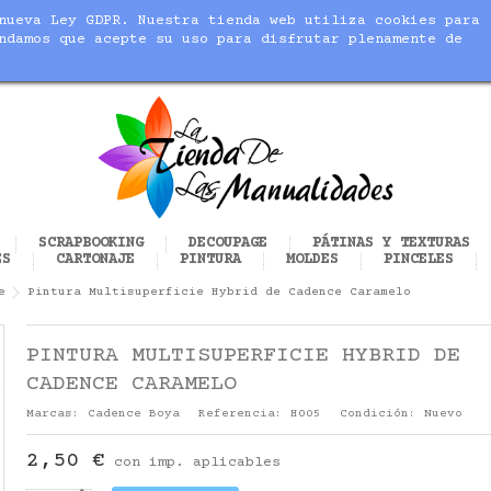
nueva Ley GDPR. Nuestra tienda web utiliza cookies para
blic_html/modules/sequracheckout/lib/SequracheckoutPreQu
ndamos que acepte su uso para disfrutar plenamente de
cer realidad tus manualidades
SCRAPBOOKING
DECOUPAGE
PÁTINAS Y TEXTURAS
ES
CARTONAJE
PINTURA
MOLDES
PINCELES
e
Pintura Multisuperficie Hybrid de Cadence Caramelo
PINTURA MULTISUPERFICIE HYBRID DE
CADENCE CARAMELO
Marcas:
Cadence Boya
Referencia:
H005
Condición:
Nuevo
2,50 €
con imp. aplicables