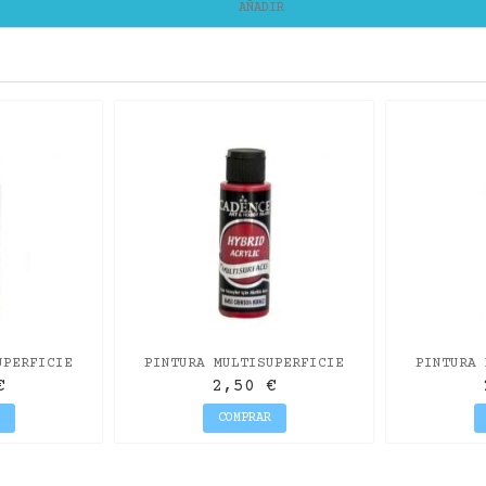
AÑADIR
UPERFICIE
PINTURA MULTISUPERFICIE
PINTURA 
NCE VERDE
HYBRID DE CADENCE ROJO
HYBRID 
€
2,50 €
CARMÍN
COMPRAR