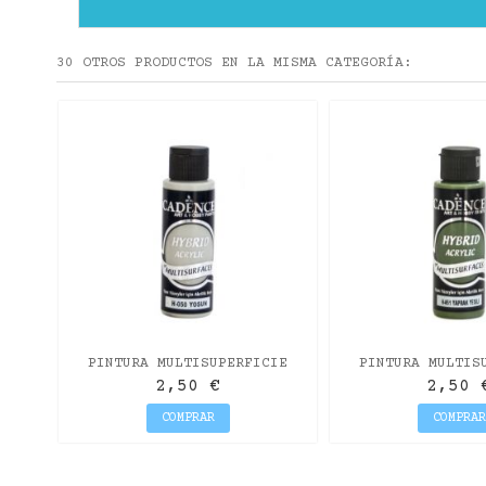
30 OTROS PRODUCTOS EN LA MISMA CATEGORÍA:
IE
UL
PINTURA MULTISUPERFICIE
PINTURA MULTIS
HYBRID DE CADENCE MUSGO
HYBRID DE CADE
2,50 €
2,50 
HOJA
COMPRAR
COMPRAR