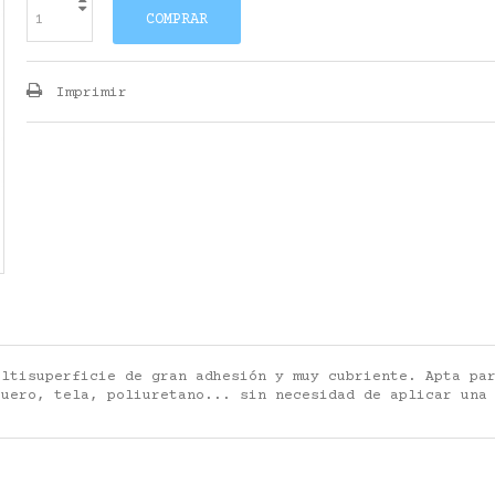
COMPRAR
Imprimir
ultisuperficie de gran adhesión y muy cubriente. Apta pa
cuero, tela, poliuretano... sin necesidad de aplicar una