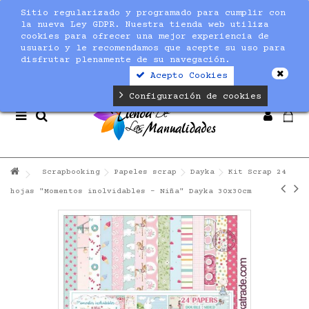
Sitio regularizado y programado para cumplir con
Notice
: Undefined index: max_amount in
la nueva Ley GDPR. Nuestra tienda web utiliza
/home/nuevaltm/public_html/modules/sequracheckout/lib/Se
cookies para ofrecer una mejor experiencia de
on line
19
usuario y le recomendamos que acepte su uso para
disfrutar plenamente de su navegación.
Acepto Cookies
Configuración de cookies
Scrapbooking
Papeles scrap
Dayka
Kit Scrap 24
hojas "Momentos inolvidables - Niña" Dayka 30x30cm