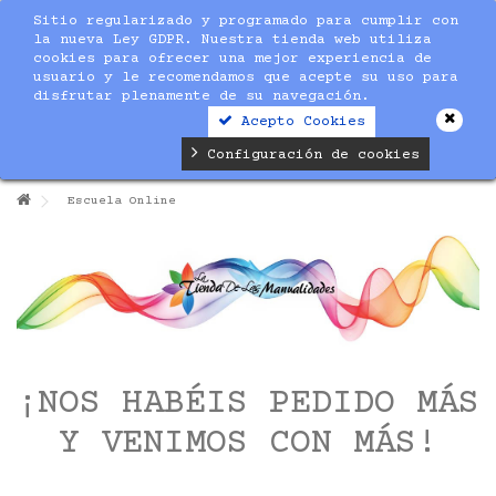
Sitio regularizado y programado para cumplir con
la nueva Ley GDPR. Nuestra tienda web utiliza
cookies para ofrecer una mejor experiencia de
usuario y le recomendamos que acepte su uso para
disfrutar plenamente de su navegación.
Acepto Cookies
Configuración de cookies
Escuela Online
¡NOS HABÉIS PEDIDO MÁS
Y VENIMOS CON MÁS!