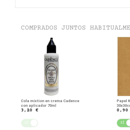
COMPRADOS JUNTOS HABITUALM
Cola mixtion en crema Cadence
Papel 
con aplicador 70ml
30x30
3,20 €
0,90
SÍ
NO
SÍ