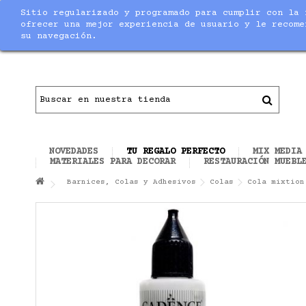
Sitio regularizado y programado para cumplir con la 
Notice
: Undefined index: max_amount in
/home/nuevaltm/pu
ofrecer una mejor experiencia de usuario y le recome
su navegación.
Contacto
|
Todo el material necesario para ha
NOVEDADES
TU REGALO PERFECTO
MIX MEDIA
MATERIALES PARA DECORAR
RESTAURACIÓN MUEBL
Barnices, Colas y Adhesivos
Colas
Cola mixtion