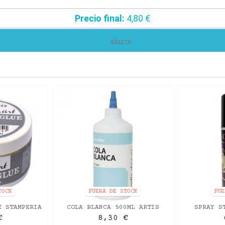
Precio final:
4,80 €
AÑADIR
TOCK
FUERA DE STOCK
FUE
E STAMPERIA
COLA BLANCA 500ML ARTIS
SPRAY S
DECOR
€
8,30 €