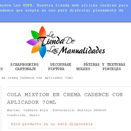
nueva Ley GDPR. Nuestra tienda web utiliza cookies para
blic_html/modules/sequracheckout/lib/SequracheckoutPreQu
ndamos que acepte su uso para disfrutar plenamente de
cer realidad tus manualidades
SCRAPBOOKING
DECOUPAGE
PÁTINAS Y TEXTURAS
ES
CARTONAJE
PINTURA
MOLDES
PINCELES
 en crema Cadence con aplicador 70ml
COLA MIXTION EN CREMA CADENCE CON
APLICADOR 70ML
Marcas:
Cadence Boya
Referencia:
Montejo 889009
Condición:
Nuevo
Este producto ya no está disponible