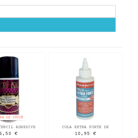
M
RA DE STOCK
TENCIL ADHESIVE
COLA EXTRA FORTE DE
CADENCE
STAMPERIA 120ML
6,50 €
10,95 €