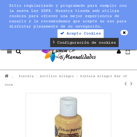
Sitio regularizado y programado para cumplir con
Notice
: Undefined index: max_amount in
la nueva Ley GDPR. Nuestra tienda web utiliza
/home/nuevaltm/public_html/modules/sequracheckout/lib/Se
cookies para ofrecer una mejor experiencia de
on line
19
usuario y le recomendamos que acepte su uso para
disfrutar plenamente de su navegación.
Acepto Cookies
Configuración de cookies
Pintura
Acrílico Allegro
Pintura Allegro Ear of
corn