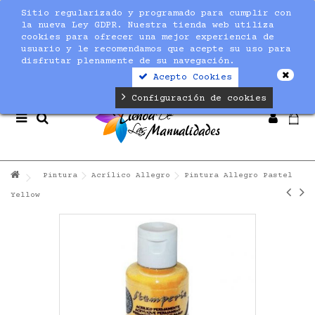
Sitio regularizado y programado para cumplir con
Notice
: Undefined index: max_amount in
la nueva Ley GDPR. Nuestra tienda web utiliza
/home/nuevaltm/public_html/modules/sequracheckout/lib/Se
cookies para ofrecer una mejor experiencia de
on line
19
usuario y le recomendamos que acepte su uso para
disfrutar plenamente de su navegación.
Acepto Cookies
Configuración de cookies
Pintura
Acrílico Allegro
Pintura Allegro Pastel
Yellow